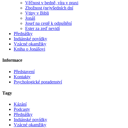
Věčnost v bedně, víra v praxi
Zbožnost (ne)všedních dní
Vtipy v Bibli
Jonáš
Josef na cestě k odpuštění
Ester za zeď nevidí
Přednášky
Indiánské povídky
Vzácné okamžiky
Kniha o Jonášovi
Informace
Představení
Kontakty
Psychologické poradenství
Tagy
Kázání
Podcasty
Přednášky
Indiánské povídky
Vzácné okamžiky