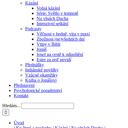
Kázání
Volná kázání
Série: Světlo v temnotě
Na vlnách Ducha
Intenzivní setkání
Podcasty
Věčnost v bedně, víra v praxi
Zbožnost (ne)všedních dní
Vtipy v Bibli
Jonáš
Josef na cestě k odpuštění
Ester za zeď nevidí
Přednášky
Indiánské povídky
Vzácné okamžiky
Kniha o Jonášovi
Představení
Psychologické poradenství
Kontakt
Hledám...
Úvod
/
Ke čtení a poslechu
/
Kázání
/
Na vlnách Ducha
/