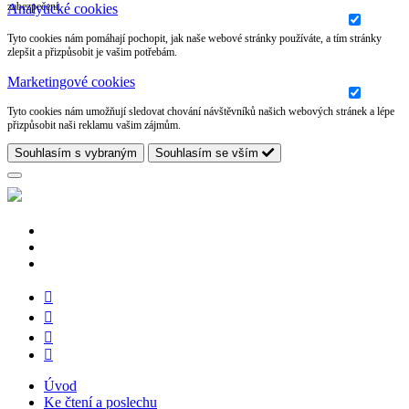
zabezpečení.
Analytické cookies
Tyto cookies nám pomáhají pochopit, jak naše webové stránky používáte, a tím stránky
zlepšit a přizpůsobit je vašim potřebám.
Marketingové cookies
Tyto cookies nám umožňují sledovat chování návštěvníků našich webových stránek a lépe
přizpůsobit naši reklamu vašim zájmům.
Souhlasím s vybraným
Souhlasím se vším
Úvod
Ke čtení a poslechu