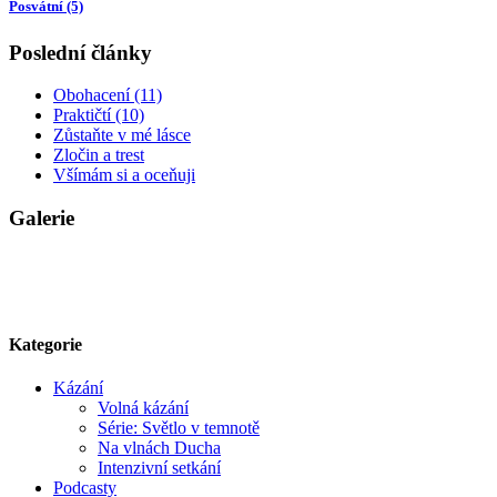
Posvátní (5)
Poslední články
Obohacení (11)
Praktičtí (10)
Zůstaňte v mé lásce
Zločin a trest
Všímám si a oceňuji
Galerie
Kategorie
Kázání
Volná kázání
Série: Světlo v temnotě
Na vlnách Ducha
Intenzivní setkání
Podcasty